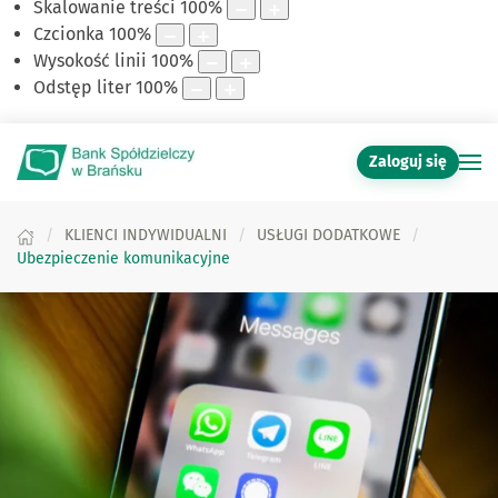
Skalowanie treści
100
%
Czcionka
100
%
Wysokość linii
100
%
Odstęp liter
100
%
Zaloguj się
KLIENCI INDYWIDUALNI
USŁUGI DODATKOWE
Ubezpieczenie komunikacyjne