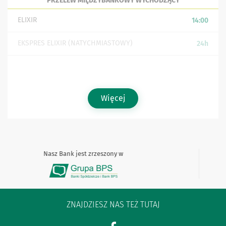
PRZELEW MIĘDZYBANKOWY WYCHODZĄCY
ELIXIR
14:00
EKSPRES ELIXIR (NATYCHMIASTOWY)
24h
SORBNET
14:30
Więcej
Nasz Bank jest zrzeszony w
ZNAJDZIESZ NAS TEŻ TUTAJ