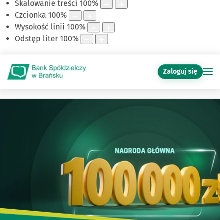
Skalowanie treści
100
%
Czcionka
100
%
Wysokość linii
100
%
Odstęp liter
100
%
Zaloguj się
Witaj w naszym Banku