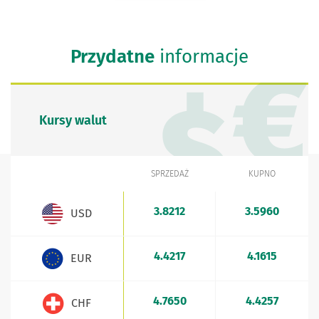
Przydatne
informacje
Kursy walut
SPRZEDAŻ
KUPNO
WALUTA
Kursy walut - aktualne stawki sprzedaży i kupna
3.8212
3.5960
USD
4.4217
4.1615
EUR
4.7650
4.4257
CHF