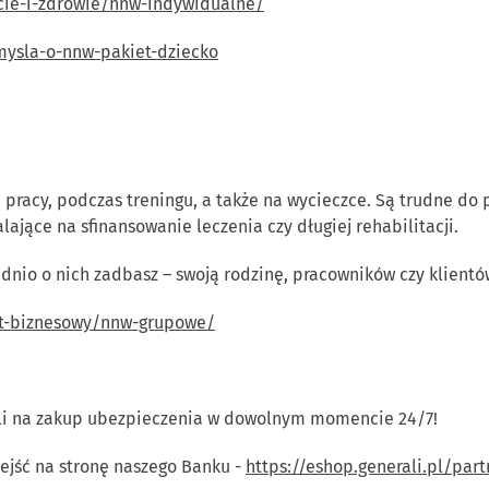
ycie-i-zdrowie/nnw-indywidualne/
-mysla-o-nnw-pakiet-dziecko
pracy, podczas treningu, a także na wycieczce. Są trudne do 
jące na sfinansowanie leczenia czy długiej rehabilitacji.
ednio o nich zadbasz – swoją rodzinę, pracowników czy klientó
ent-biznesowy/nnw-grupowe/
oli na zakup ubezpieczenia w dowolnym momencie 24/7!
ejść na stronę naszego Banku -
https://eshop.generali.pl/par