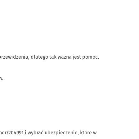
przewidzenia, dlatego tak ważna jest pomoc,
w.
tner/204991
i wybrać ubezpieczenie, które w